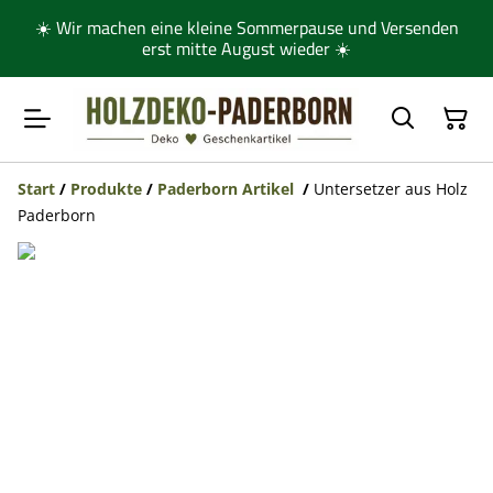
☀️ Wir machen eine kleine Sommerpause und Versenden
erst mitte August wieder ☀️
Start
/
Produkte
/
Paderborn Artikel
/
Untersetzer aus Holz
Paderborn