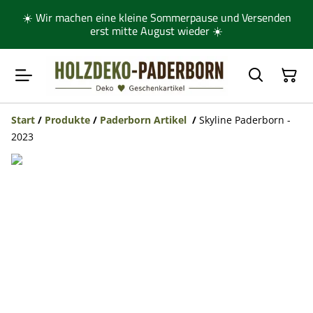
☀️ Wir machen eine kleine Sommerpause und Versenden
erst mitte August wieder ☀️
Start
/
Produkte
/
Paderborn Artikel
/
Skyline Paderborn -
2023