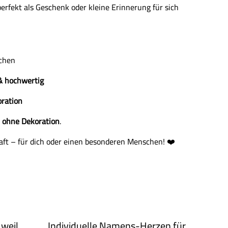
rfekt als Geschenk oder kleine Erinnerung für sich
zchen
 & hochwertig
oration
t
ohne Dekoration
.
aft – für dich oder einen besonderen Menschen! ❤️
 weil
Individuelle Namens-Herzen für