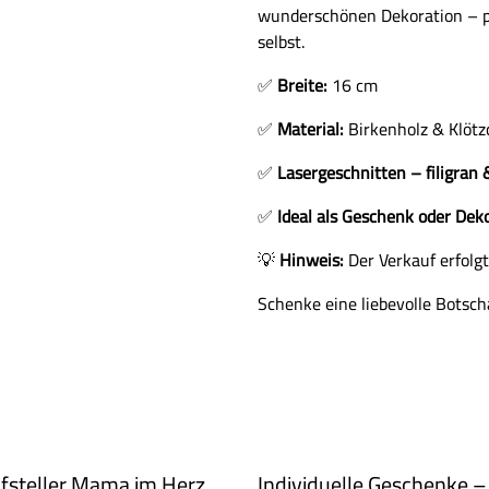
wunderschönen Dekoration – pe
selbst.
✅
Breite:
16 cm
✅
Material:
Birkenholz & Klöt
✅
Lasergeschnitten – filigran
✅
Ideal als Geschenk oder Dek
💡
Hinweis:
Der Verkauf erfolg
Schenke eine liebevolle Botsch
fsteller Mama im Herz
Individuelle Geschenke –