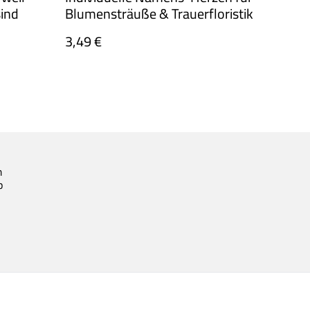
sind
Blumensträuße & Trauerfloristik
3,49 €
m
p