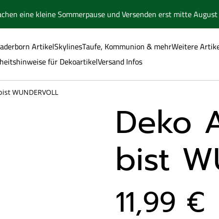
achen eine kleine Sommerpause und Versenden erst mitte August 
aderborn Artikel
Skylines
Taufe, Kommunion & mehr
Weitere Artik
heitshinweise für Dekoartikel
Versand Infos
u bist WUNDERVOLL
Deko A
bist 
11,99 €