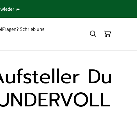
wieder ☀️
el
Fragen? Schrieb uns!
ufsteller Du
WUNDERVOLL