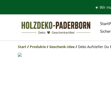
☀️ Wir m
Start
P
Sicher
Start
/
Produkte
/
Geschenk-Idee
/
Deko Aufsteller D